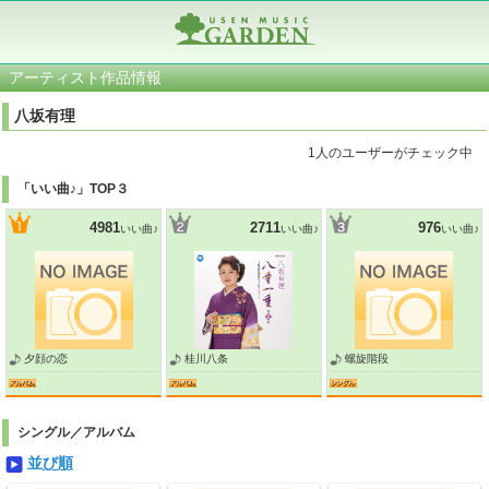
アーティスト作品情報
八坂有理
1人のユーザーがチェック中
「いい曲♪」TOP３
4981
2711
976
いい曲♪
いい曲♪
いい曲♪
夕顔の恋
桂川八条
螺旋階段
シングル／アルバム
並び順