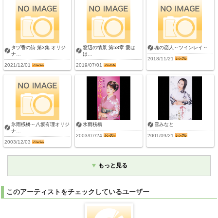
タヅ香の詩 第3集 オリジ
窓辺の情景 第53章 愛は
魂の恋人～ツインレイ～
ナ…
は…
2018/11/21
2021/12/01
2019/07/01
氷雨桟橋～八坂有理オリジ
氷雨桟橋
雪みなと
ナ…
2003/07/24
2001/09/21
2003/12/03
もっと見る
このアーティストをチェックしているユーザー