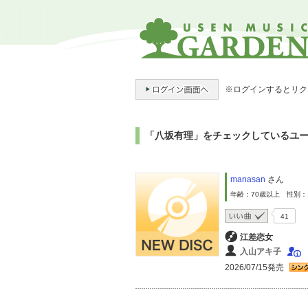
※ログインするとリク
「八坂有理」をチェックしているユ
manasan
さん
年齢：70歳以上 性別
41
江差恋女
入山アキ子
2026/07/15発売