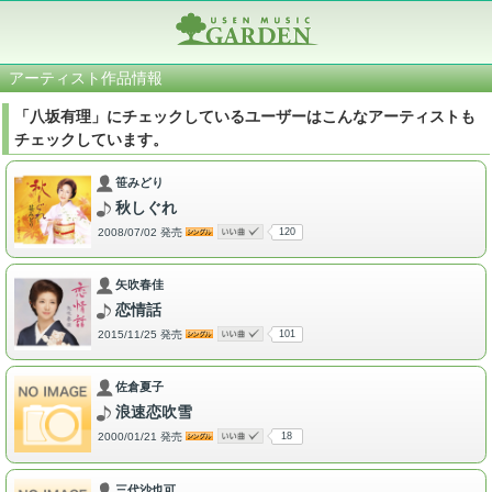
アーティスト作品情報
「八坂有理」にチェックしているユーザーはこんなアーティストも
チェックしています。
笹みどり
秋しぐれ
2008/07/02 発売
120
矢吹春佳
恋情話
2015/11/25 発売
101
佐倉夏子
浪速恋吹雪
2000/01/21 発売
18
三代沙也可