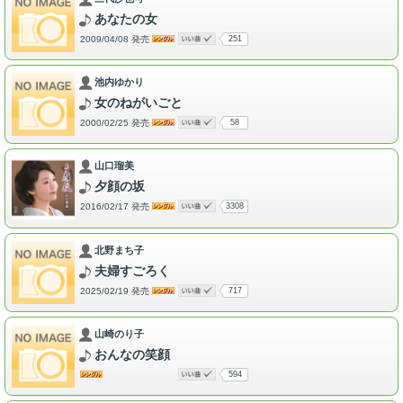
あなたの女
2009/04/08 発売
251
池内ゆかり
女のねがいごと
2000/02/25 発売
58
山口瑠美
夕顔の坂
2016/02/17 発売
3308
北野まち子
夫婦すごろく
2025/02/19 発売
717
山崎のり子
おんなの笑顔
594