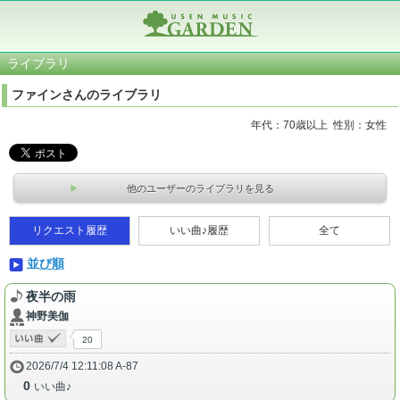
ライブラリ
ファインさんのライブラリ
年代：70歳以上 性別：女性
他のユーザーのライブラリを見る
リクエスト履歴
いい曲♪履歴
全て
並び順
夜半の雨
神野美伽
20
2026/7/4 12:11:08 A-87
0
いい曲♪