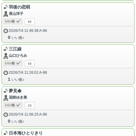
羽後の恋唄
長山洋子
95
2026/7/4 11:46:38 A-96
0
いい曲♪
三江線
山口ひろみ
44
2026/7/4 11:26:02 A-98
1
いい曲♪
夢見傘
花咲ゆき美
23
2026/7/4 11:06:25 A-96
0
いい曲♪
日本海ひとりきり