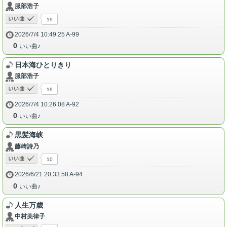
服部浩子
19
2026/7/4 10:49:25 A-99
0
いい曲♪
日本海ひとりきり
服部浩子
19
2026/7/4 10:26:08 A-92
0
いい曲♪
黒髪海峡
藤崎詩乃
10
2026/6/21 20:33:58 A-94
0
いい曲♪
人生万歳
中村美律子