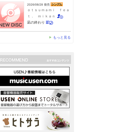
2026/08/28 発売
ｏｔｓｕｍａｍｉ ｆｅａ
ｔ． ｍｉｋａｎ
凪の終わり
もっと見る