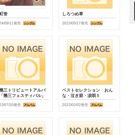
町蛍
しろつめ草
24/09/11発売
2023/05/17発売
幾三トリビュートアルバ
ベストセレクション おん
「幾三フェスティバル」
な・泣き節・涙唄Ⅱ
22/07/20発売
2022/02/02発売