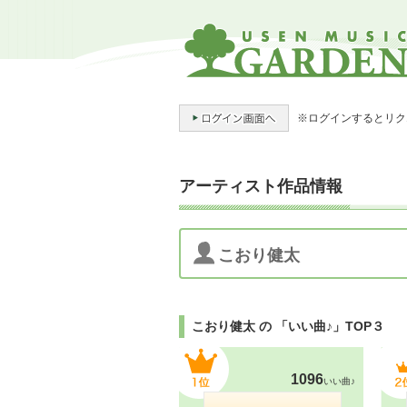
※ログインするとリク
アーティスト作品情報
こおり健太
こおり健太 の 「いい曲♪」TOP３
1096
いい曲♪