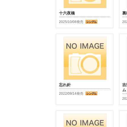
十六夜橋
裏
2025/10/08発売
20
忘れ針
吉
ム
2022/09/14発売
20