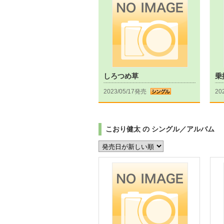
しろつめ草
乗
2023/05/17発売
20
こおり健太 の シングル／アルバム