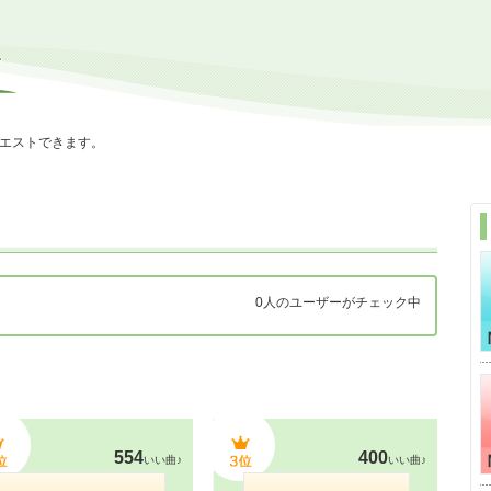
エストできます。
0人のユーザーがチェック中
554
400
いい曲♪
いい曲♪