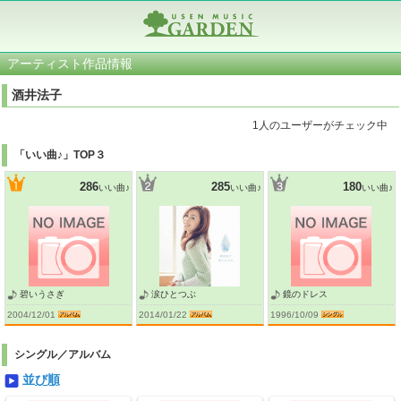
アーティスト作品情報
酒井法子
1人のユーザーがチェック中
「いい曲♪」TOP３
286
285
180
いい曲♪
いい曲♪
いい曲♪
碧いうさぎ
涙ひとつぶ
鏡のドレス
2004/12/01
2014/01/22
1996/10/09
シングル／アルバム
並び順