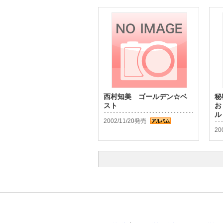
西村知美 ゴールデン☆ベ
秘
スト
お
ル
2002/11/20発売
20