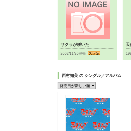
サクラが咲いた
天
2002/11/20発売
19
西村知美 の シングル／アルバム