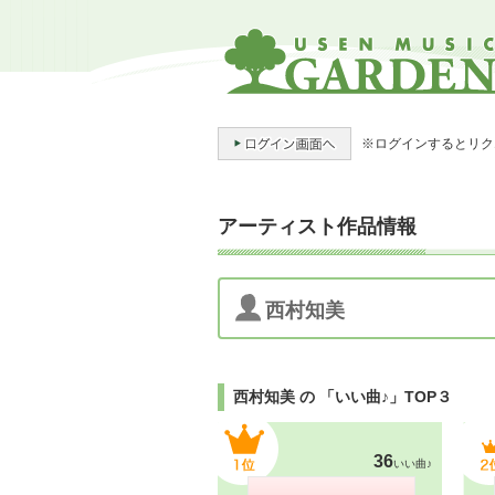
※ログインするとリク
アーティスト作品情報
西村知美
西村知美 の 「いい曲♪」TOP３
36
いい曲♪