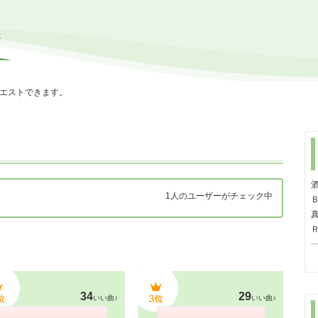
エストできます。
1人のユーザーがチェック中
Ｂ
34
29
いい曲♪
いい曲♪