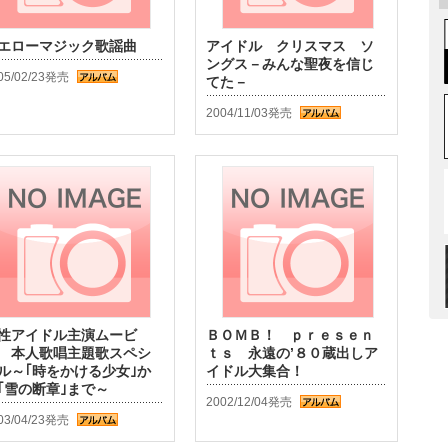
エローマジック歌謡曲
アイドル クリスマス ソ
ングス－みんな聖夜を信じ
05/02/23発売
てた－
2004/11/03発売
性アイドル主演ムービ
ＢＯＭＢ！ ｐｒｅｓｅｎ
 本人歌唱主題歌スペシ
ｔｓ 永遠の’８０蔵出しア
ル～｢時をかける少女｣か
イドル大集合！
｢雪の断章｣まで～
2002/12/04発売
03/04/23発売