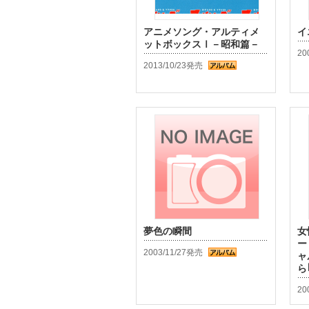
アニメソング・アルティメ
イ
ットボックスⅠ－昭和篇－
20
2013/10/23発売
夢色の瞬間
女
ー
2003/11/27発売
ャ
ら
20