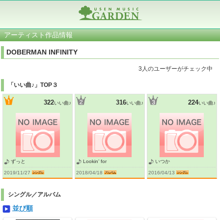
アーティスト作品情報
DOBERMAN INFINITY
3人のユーザーがチェック中
「いい曲♪」TOP３
322
316
224
いい曲♪
いい曲♪
いい曲♪
ずっと
Lookin’ for
いつか
2019/11/27
2018/04/18
2016/04/13
シングル／アルバム
並び順