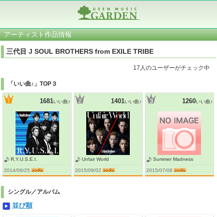
アーティスト作品情報
三代目 J SOUL BROTHERS from EXILE TRIBE
17人のユーザーがチェック中
「いい曲♪」TOP３
1681
1401
1260
いい曲♪
いい曲♪
いい曲♪
R.Y.U.S.E.I.
Unfair World
Summer Madness
2014/06/25
2015/09/02
2015/07/08
シングル／アルバム
並び順