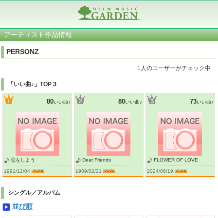
アーティスト作品情報
PERSONZ
1人のユーザーがチェック中
「いい曲♪」TOP３
80
80
73
いい曲♪
いい曲♪
いい曲♪
恋をしよう
Dear Friends
FLOWER OF LOVE
1991/12/04
1989/02/21
2024/06/19
シングル／アルバム
並び順