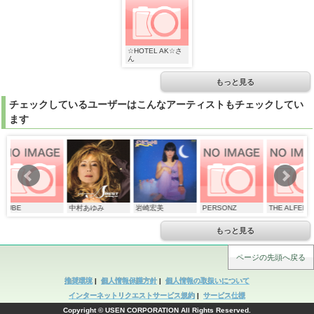
☆HOTEL AK☆さ
☆HOTEL AK☆さ
ん
ん
もっと見る
チェックしているユーザーはこんなアーティストもチェックしてい
ます
☆HOTEL AK☆さ
ん
中村あゆみ
岩崎宏美
PERSONZ
THE ALFEE
もっと見る
ページの先頭へ戻る
推奨環境
|
個人情報保護方針
|
個人情報の取扱いについて
インターネットリクエストサービス規約
|
サービス仕様
Copyright © USEN CORPORATION All Rights Reserved.