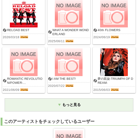
RELOAD BEST
WHAT A WONDER WOND
40th FLOWERS
ERLAND
2026/03/18
2024/06/19
2025/06/11
ROMANTIC REVOLUTIO
I AM THE BEST!
夢の凱旋-TRIUMPH OF D
N/POWER-…
REAM-
2020/07/22
2021/06/09
2015/06/03
もっと見る
このアーティストをチェックしているユーザー