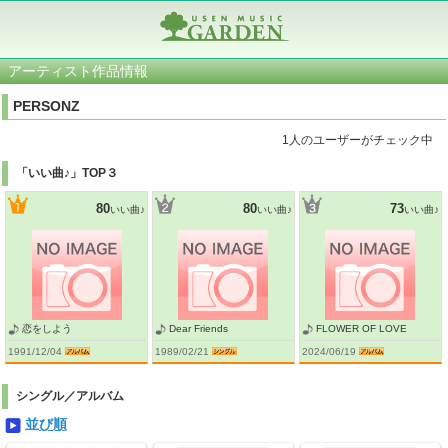
アーティスト作品情報
PERSONZ
1人のユーザーがチェック中
「いい曲♪」TOP３
80
80
73
いい曲♪
いい曲♪
いい曲♪
恋をしよう
Dear Friends
FLOWER OF LOVE
1991/12/04
1989/02/21
2024/06/19
シングル／アルバム
並び順