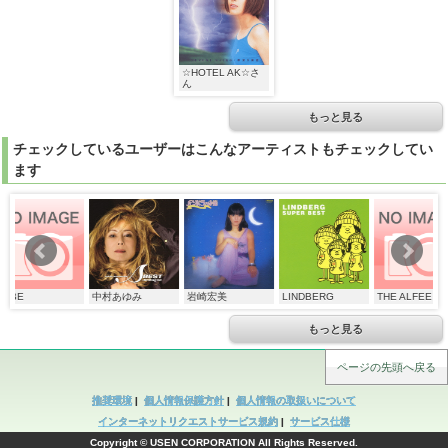
☆HOTEL AK☆さ
☆HOTEL AK☆さ
ん
ん
もっと見る
チェックしているユーザーはこんなアーティストもチェックしてい
ます
☆HOTEL AK☆さ
ん
中村あゆみ
岩崎宏美
LINDBERG
THE ALFEE
TU
もっと見る
ページの先頭へ戻る
推奨環境
|
個人情報保護方針
|
個人情報の取扱いについて
インターネットリクエストサービス規約
|
サービス仕様
Copyright © USEN CORPORATION All Rights Reserved.