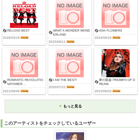
RELOAD BEST
WHAT A WONDER WOND
40th FLOWERS
ERLAND
2026/03/18
2024/06/19
2025/06/11
ROMANTIC REVOLUTIO
I AM THE BEST!
夢の凱旋-TRIUMPH OF D
N/POWER-…
REAM-
2020/07/22
2021/06/09
2015/06/03
もっと見る
このアーティストをチェックしているユーザー