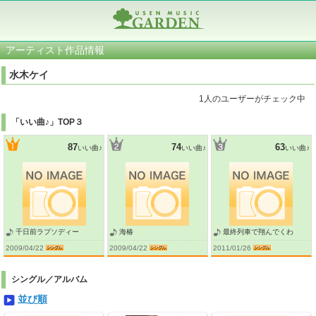
アーティスト作品情報
水木ケイ
1人のユーザーがチェック中
「いい曲♪」TOP３
87
74
63
いい曲♪
いい曲♪
いい曲♪
千日前ラプソディー
海椿
最終列車で翔んでくわ
2009/04/22
2009/04/22
2011/01/26
シングル／アルバム
並び順