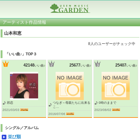
アーティスト作品情報
山本和恵
8人のユーザーがチェック中
「いい曲♪」TOP３
42148
25677
25407
いい曲♪
いい曲♪
いい曲♪
邪恋
つなぎ～母親たちに出来る
0時のままで
こ…
2021/03/03
2023/08/02
2016/07/06
シングル／アルバム
並び順