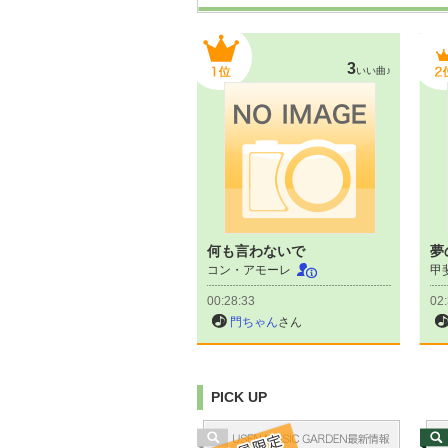
3
いい曲♪
何も言わないで
夢
コン・アモーレ
甲
00:28:33
02:
門ちゃん
さん
PICK UP