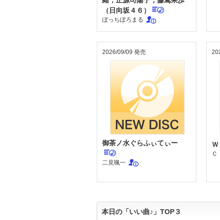
緒，正源司陽子，藤嶌果歩
（日向坂４６）
ぼっちぼろまる
2026/09/09 発売
20
御茶ノ水ぐらふぃてぃー
Ｗ
Ｃ
二見颯一
本日の「いい曲♪」TOP３