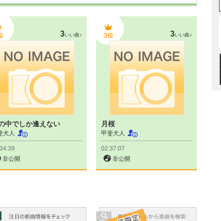
3
3
いい曲♪
いい曲♪
の中でしか逢えない
月桜
斐犬人
甲斐犬人
34:39
02:37:07
非公開
非公開