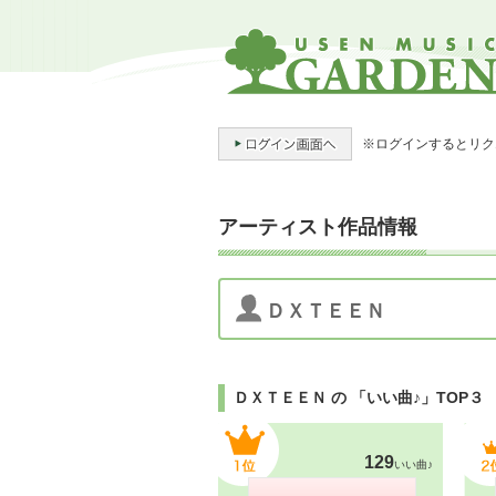
※ログインするとリク
アーティスト作品情報
ＤＸＴＥＥＮ
ＤＸＴＥＥＮ の 「いい曲♪」TOP３
129
いい曲♪