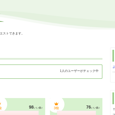
エストできます。
1人のユーザーがチェック中
98
76
いい曲♪
いい曲♪