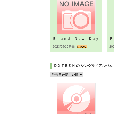
Ｂｒａｎｄ Ｎｅｗ Ｄａｙ
Ｆ
2023/05/10発売
20
ＤＸＴＥＥＮ の シングル／アルバム