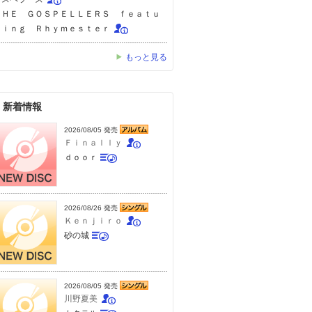
ＴＨＥ ＧＯＳＰＥＬＬＥＲＳ ｆｅａｔｕ
ｒｉｎｇ Ｒｈｙｍｅｓｔｅｒ
もっと見る
新着情報
2026/08/05 発売
Ｆｉｎａｌｌｙ
ｄｏｏｒ
2026/08/26 発売
Ｋｅｎｊｉｒｏ
砂の城
2026/08/05 発売
川野夏美