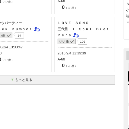
0
A-68
いい曲♪
0
いい曲♪
ッツパーティー
ＬＯＶＥ ＳＯＮＧ
ａｃｋ ｎｕｍｂｅｒ
三代目 Ｊ Ｓｏｕｌ Ｂｒｏｔ
ｈｅｒｓ
14
106
6/2/4 13:03:47
0
2016/2/4 12:39:39
0
A-60
いい曲♪
0
いい曲♪
もっと見る