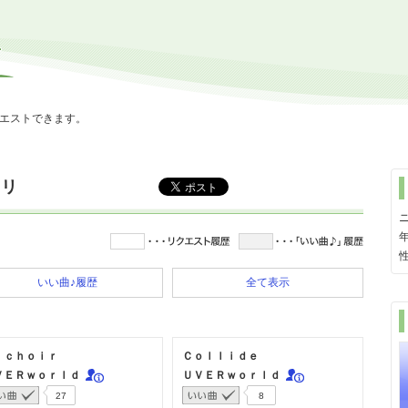
エストできます。
ラリ
いい曲♪履歴
全て表示
 ｃｈｏｉｒ
Ｃｏｌｌｉｄｅ
ＶＥＲｗｏｒｌｄ
ＵＶＥＲｗｏｒｌｄ
27
8