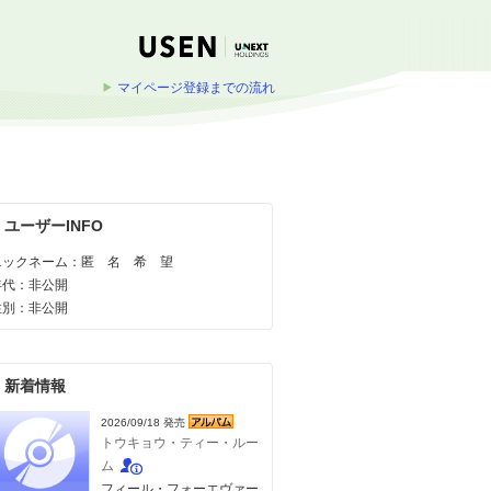
マイページ登録までの流れ
ユーザーINFO
ニックネーム：匿 名 希 望
年代：非公開
性別：非公開
新着情報
2026/09/18 発売
トウキョウ・ティー・ルー
ム
フィール・フォーエヴァー