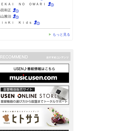
ＳＥＫＡＩ ＮＯ ＯＷＡＲＩ
小田和正
福山雅治
ＫｉｎＫｉ Ｋｉｄｓ
もっと見る