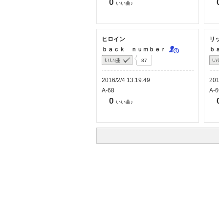
0
いい曲♪
ヒロイン
リ
ｂａｃｋ ｎｕｍｂｅｒ
ｂ
87
2016/2/4 13:19:49
201
A-68
A-6
0
いい曲♪