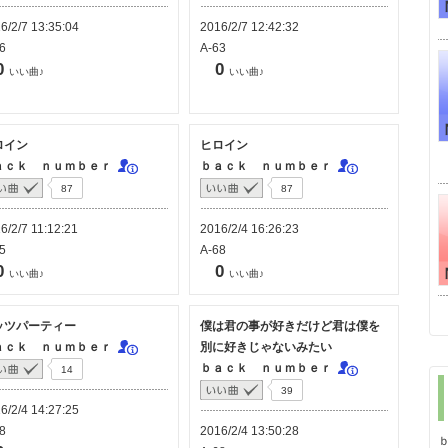
6/2/7 13:35:04
2016/2/7 12:42:32
6
A-63
0
0
いい曲♪
いい曲♪
ロイン
ヒロイン
ａｃｋ ｎｕｍｂｅｒ
ｂａｃｋ ｎｕｍｂｅｒ
87
87
6/2/7 11:12:21
2016/2/4 16:26:23
5
A-68
0
0
いい曲♪
いい曲♪
ッツパーティー
僕は君の事が好きだけど君は僕を
ａｃｋ ｎｕｍｂｅｒ
別に好きじゃないみたい
ｂａｃｋ ｎｕｍｂｅｒ
14
39
6/2/4 14:27:25
8
2016/2/4 13:50:28