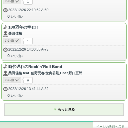
1
2022/12/26 22:19:52 A-60
0
いい曲♪
100万年の幸せ!!
桑田佳祐
1
2022/12/26 14:00:55 A-73
0
いい曲♪
時代遅れのRock’n’Roll Band
桑田佳祐 feat. 佐野元春,世良公則,Char,野口五郎
6
2022/12/26 13:41:44 A-82
0
いい曲♪
もっと見る
ページの先頭へ戻る