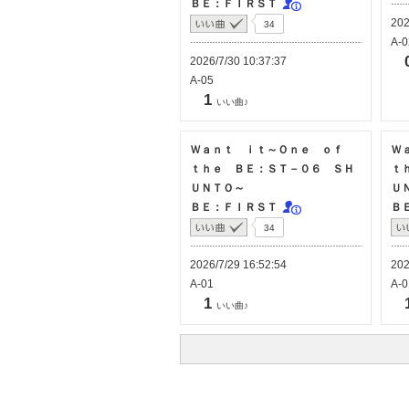
ＢＥ：ＦＩＲＳＴ
202
34
A-0
2026/7/30 10:37:37
A-05
1
いい曲♪
Ｗａｎｔ ｉｔ～Ｏｎｅ ｏｆ
Ｗ
ｔｈｅ ＢＥ：ＳＴ－０６ ＳＨ
ｔ
ＵＮＴＯ～
Ｕ
ＢＥ：ＦＩＲＳＴ
Ｂ
34
2026/7/29 16:52:54
202
A-01
A-0
1
いい曲♪