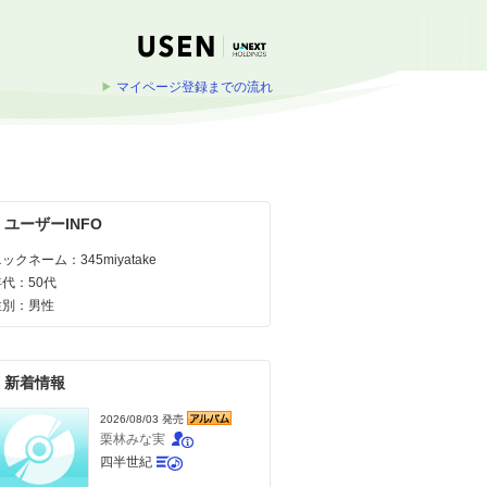
マイページ登録までの流れ
ユーザーINFO
ックネーム：345miyatake
年代：50代
性別：男性
新着情報
2026/08/03 発売
栗林みな実
四半世紀