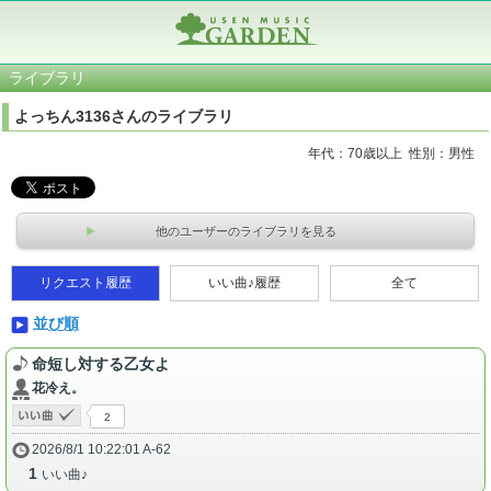
ライブラリ
よっちん3136さんのライブラリ
年代：70歳以上 性別：男性
他のユーザーのライブラリを見る
リクエスト履歴
いい曲♪履歴
全て
並び順
命短し対する乙女よ
花冷え。
2
2026/8/1 10:22:01 A-62
1
いい曲♪