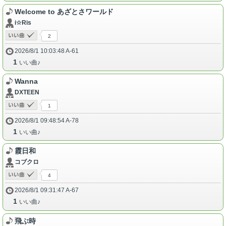
Welcome to あざとさワールド
i☆Ris
2
2026/8/1 10:03:48 A-61
1
いい曲♪
Wanna
DXTEEN
1
2026/8/1 09:48:54 A-78
1
いい曲♪
霞日和
コブクロ
4
2026/8/1 09:31:47 A-67
1
いい曲♪
飛ぶ時