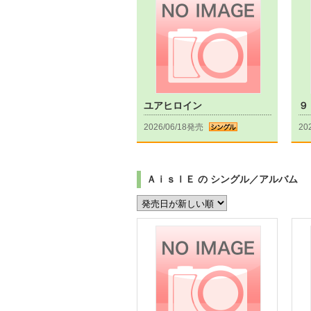
ユアヒロイン
９
2026/06/18発売
20
ＡｉｓｌＥ の シングル／アルバム