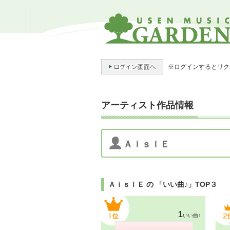
※ログインするとリク
アーティスト作品情報
ＡｉｓｌＥ
ＡｉｓｌＥ の 「いい曲♪」TOP３
1
いい曲♪