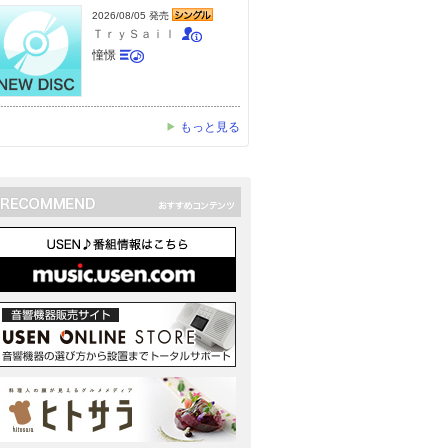
2026/08/05 発売
ＴｒｙＳａｉｌ
憧憬
もっと見る