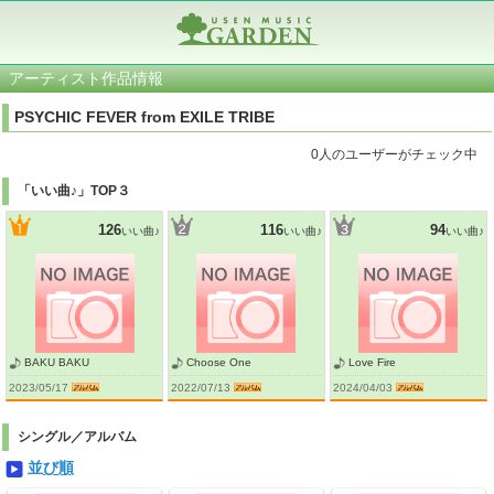
アーティスト作品情報
PSYCHIC FEVER from EXILE TRIBE
0人のユーザーがチェック中
「いい曲♪」TOP３
126
116
94
いい曲♪
いい曲♪
いい曲♪
BAKU BAKU
Choose One
Love Fire
2023/05/17
2022/07/13
2024/04/03
シングル／アルバム
並び順