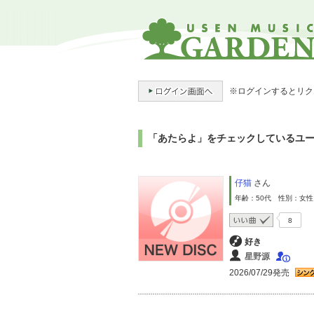
※ログインするとリク
「あたらよ」をチェックしているユ
仔猫
さん
年齢：50代 性別：女性
8
好き
星野源
2026/07/29発売