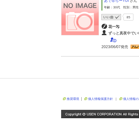
あでゅらーYUI
さん
年齢：30代 性別：男性
85
花一匁
ずっと真夜中でい
2023/06/07発売
推奨環境
│
個人情報保護方針
｜
個人情報の