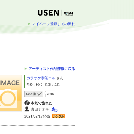
マイページ登録までの流れ
アーティスト作品情報に戻る
カラオケ喫茶エル
さん
年齢：30代 性別：女性
7036
本気で惚れた
真田ナオキ
2021/02/17発売