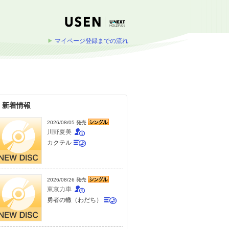
マイページ登録までの流れ
新着情報
2026/08/05 発売
川野夏美
カクテル
2026/08/26 発売
東京力車
勇者の轍（わだち）