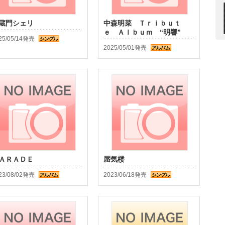
蔵門シェリ
中森明菜 Ｔｒｉｂｕｔ
ｅ Ａｌｂｕｍ “明響”
25/05/14発売
2025/05/01発売
ＡＲＡＤＥ
蜃気楼
23/08/02発売
2023/06/18発売