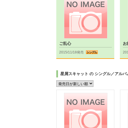
ご乱心
お
2015/11/18発売
20
星屑スキャット の シングル／アルバ