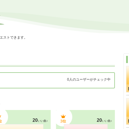
エストできます。
0人のユーザーがチェック中
３
20
20
いい曲♪
いい曲♪