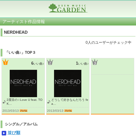
アーティスト作品情報
NERDHEAD
0人のユーザーがチェック中
「いい曲♪」TOP３
6
1
いい曲♪
いい曲♪
2度目の i Love U feat. TO
どうして好きなんだろう fe
K…
a…
2013/03/13
2013/03/13
シングル／アルバム
並び順