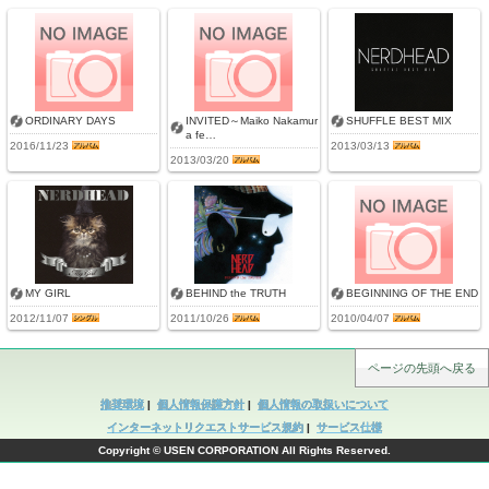
ORDINARY DAYS
INVITED～Maiko Nakamur
SHUFFLE BEST MIX
a fe…
2016/11/23
2013/03/13
2013/03/20
MY GIRL
BEHIND the TRUTH
BEGINNING OF THE END
2012/11/07
2011/10/26
2010/04/07
ページの先頭へ戻る
推奨環境
|
個人情報保護方針
|
個人情報の取扱いについて
インターネットリクエストサービス規約
|
サービス仕様
Copyright © USEN CORPORATION All Rights Reserved.