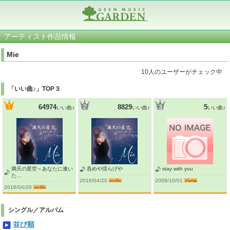
アーティスト作品情報
Mie
10人のユーザーがチェック中
「いい曲♪」TOP３
64974
8829
5
いい曲♪
いい曲♪
いい曲♪
満天の星空～あなたに逢い
呑めや揺らげや
stay with you
た…
2016/04/20
2008/10/01
2016/04/20
シングル／アルバム
並び順