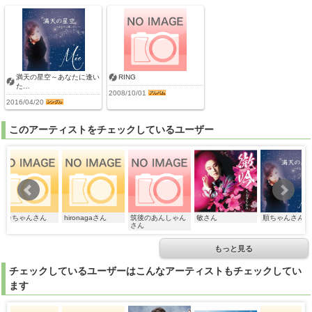
満天の星空～あなたに逢い
RING
た…
2008/10/01
2016/04/20
このアーティストをチェックしているユーザー
んさん
hironagaさん
筑後のあんしゃん
敏さん
順ちゃんさん
ツ
さん
もっと見る
チェックしているユーザーはこんなアーティストもチェックしてい
ます