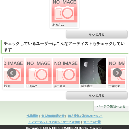
あるさん
あるさん
もっと見る
チェックしているユーザーはこんなアーティストもチェックしてい
ます
あるさん
BOφWY
浜田麻里
横道坊主
中森明菜
吉
もっと見る
ページの先頭へ戻る
推奨環境
|
個人情報保護方針
|
個人情報の取扱いについて
インターネットリクエストサービス規約
|
サービス仕様
Copyright © USEN CORPORATION All Rights Reserved.