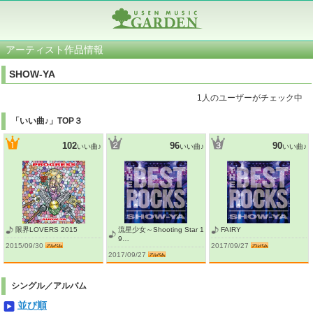
アーティスト作品情報
SHOW-YA
1人のユーザーがチェック中
「いい曲♪」TOP３
102
96
90
いい曲♪
いい曲♪
いい曲♪
限界LOVERS 2015
流星少女～Shooting Star 1
FAIRY
9…
2015/09/30
2017/09/27
2017/09/27
シングル／アルバム
並び順