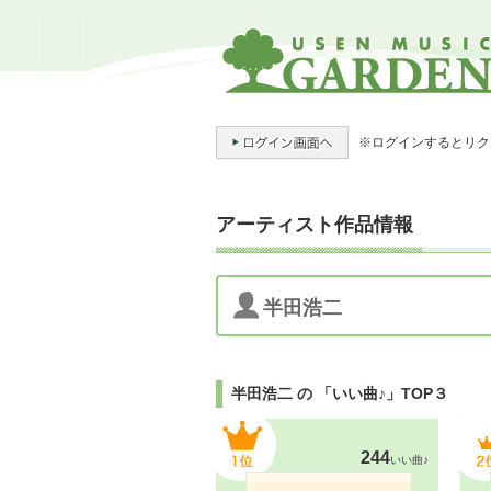
※ログインするとリク
アーティスト作品情報
半田浩二
半田浩二 の 「いい曲♪」TOP３
244
いい曲♪