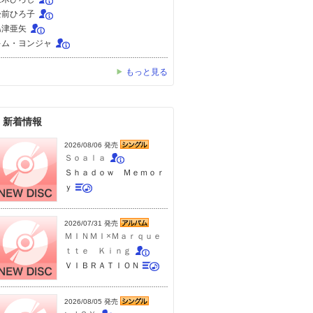
松前ひろ子
島津亜矢
キム・ヨンジャ
もっと見る
新着情報
2026/08/06 発売
Ｓｏａｌａ
Ｓｈａｄｏｗ Ｍｅｍｏｒ
ｙ
2026/07/31 発売
ＭＩＮＭＩ×Ｍａｒｑｕｅ
ｔｔｅ Ｋｉｎｇ
ＶＩＢＲＡＴＩＯＮ
2026/08/05 発売