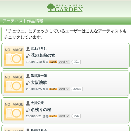
アーティスト作品情報
「チェウニ」にチェックしているユーザーはこんなアーティストも
チェックしています。
五木ひろし
花の名前の女
1998/12/10 発売
301
黒川真一朗
大阪演歌
2023/01/25 発売
23634
大川栄策
名残りの桜
2008/05/21 発売
276
松前ひろ子