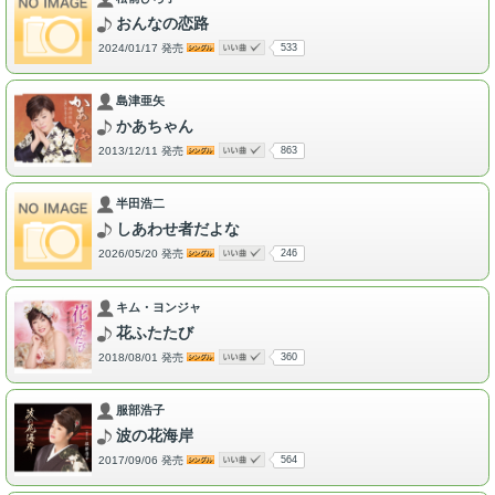
おんなの恋路
2024/01/17 発売
533
島津亜矢
かあちゃん
2013/12/11 発売
863
半田浩二
しあわせ者だよな
2026/05/20 発売
246
キム・ヨンジャ
花ふたたび
2018/08/01 発売
360
服部浩子
波の花海岸
2017/09/06 発売
564