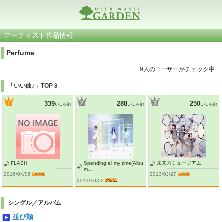
アーティスト作品情報
Perfume
9人のユーザーがチェック中
「いい曲♪」TOP３
339
288
250
いい曲♪
いい曲♪
いい曲♪
FLASH
Spending all my time(Albu
未来のミュージアム
m…
2016/04/06
2013/02/27
2013/10/02
シングル／アルバム
並び順