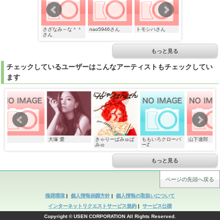
トモシハさん
さざなみ～な＾＾
nao5946さん
トモシハさん
さざなみ～な＾
さん
さん
もっと見る
チェックしているユーザーはこんなアーティストもチェックしてい
ます
大塚 愛
きゃりーぱみゅぱ
ももいろクローバ
山下達郎
嵐
みゅ
ーZ
もっと見る
ページの先頭へ戻る
推奨環境
|
個人情報保護方針
|
個人情報の取扱いについて
インターネットリクエストサービス規約
|
サービス仕様
Copyright © USEN CORPORATION All Rights Reserved.