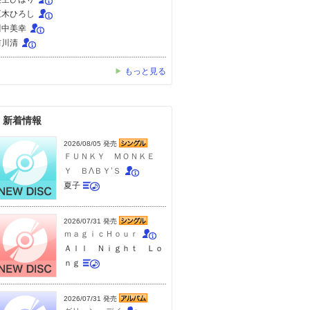
五木ひろし
川中美幸
前川清
もっと見る
新着情報
2026/08/05 発売
ＦＵＮＫＹ ＭＯＮＫＥ
Ｙ ＢΛＢＹ’Ｓ
夏子
2026/07/31 発売
ｍａｇｉｃＨｏｕｒ
Ａｌｌ Ｎｉｇｈｔ Ｌｏ
ｎｇ
2026/07/31 発売