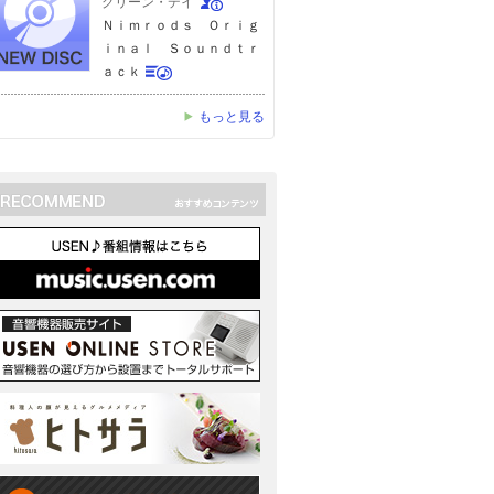
グリーン・デイ
Ｎｉｍｒｏｄｓ Ｏｒｉｇ
ｉｎａｌ Ｓｏｕｎｄｔｒ
ａｃｋ
もっと見る