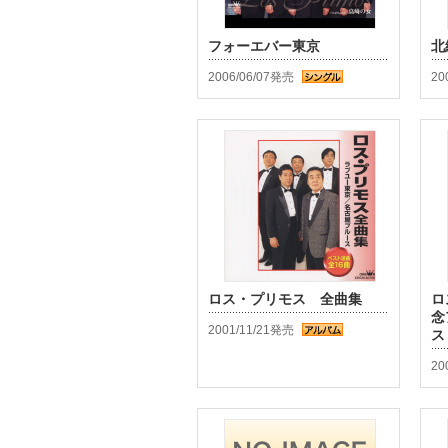
フォーエバー東京
北
2006/06/07発売
20
ロス・プリモス 全曲集
ロ
念
2001/11/21発売
ス
20