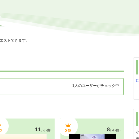
エストできます。
C
1人のユーザーがチェック中
３
11
8
いい曲♪
いい曲♪