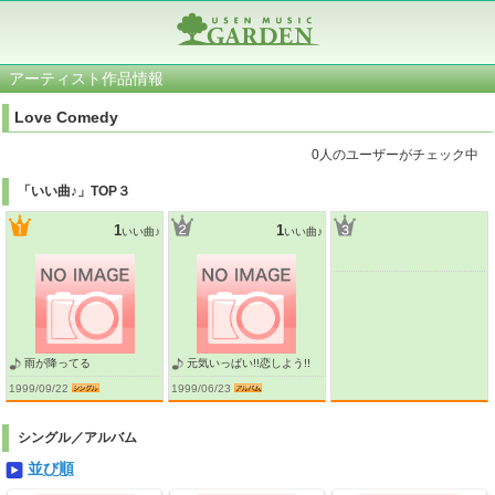
アーティスト作品情報
Love Comedy
0人のユーザーがチェック中
「いい曲♪」TOP３
1
1
いい曲♪
いい曲♪
雨が降ってる
元気いっぱい!!恋しよう!!
1999/09/22
1999/06/23
シングル／アルバム
並び順