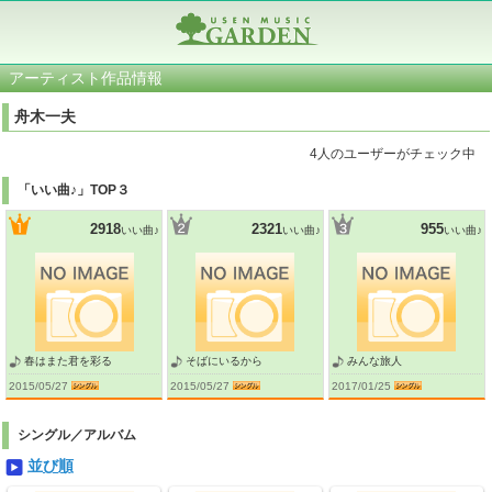
アーティスト作品情報
舟木一夫
4人のユーザーがチェック中
「いい曲♪」TOP３
2918
2321
955
いい曲♪
いい曲♪
いい曲♪
春はまた君を彩る
そばにいるから
みんな旅人
2015/05/27
2015/05/27
2017/01/25
シングル／アルバム
並び順