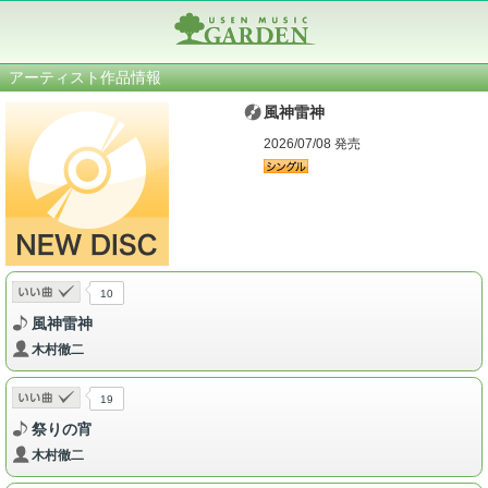
アーティスト作品情報
風神雷神
2026/07/08 発売
10
風神雷神
木村徹二
19
祭りの宵
木村徹二