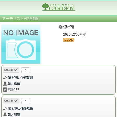
アーティスト作品情報
偲ビ鬼
2025/12/03 発売
0
偲ビ鬼ノ桜遊戯
朝ノ瑠璃
朗読OFF
0
偲ビ鬼ノ隠恋慕
朝ノ瑠璃