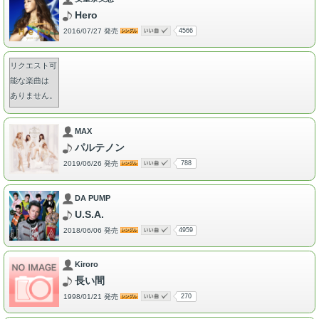
Hero
2016/07/27 発売
4566
リクエスト可
能な楽曲は
ありません。
MAX
パルテノン
2019/06/26 発売
788
DA PUMP
U.S.A.
2018/06/06 発売
4959
Kiroro
長い間
1998/01/21 発売
270