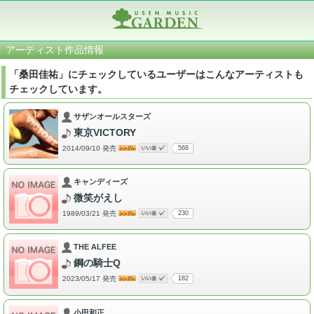
アーティスト作品情報
「桑田佳祐」にチェックしているユーザーはこんなアーティストも
チェックしています。
サザンオールスターズ
東京VICTORY
2014/09/10 発売
568
キャンディーズ
微笑がえし
1989/03/21 発売
230
THE ALFEE
鋼の騎士Q
2023/05/17 発売
182
小田和正