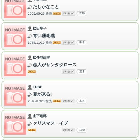
たしかなこと
2005/05/25 発売
1276
松田聖子
青い珊瑚礁
1985/11/10 発売
948
松任谷由実
恋人がサンタクロース
213
TUBE
夏が来る!
2018/07/25 発売
337
山下達郎
クリスマス・イブ
1330