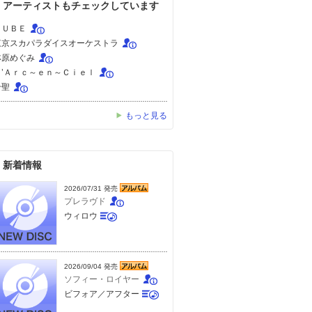
アーティストもチェックしています
ＴＵＢＥ
東京スカパラダイスオーケストラ
林原めぐみ
Ｌ’Ａｒｃ～ｅｎ～Ｃｉｅｌ
千聖
もっと見る
新着情報
2026/07/31 発売
プレラヴド
ウィロウ
2026/09/04 発売
ソフィー・ロイヤー
ビフォア／アフター