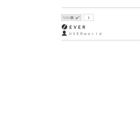
1
ＥＶＥＲ
ＵＶＥＲｗｏｒｌｄ