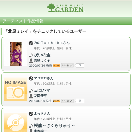
アーティスト作品情報
「北原ミレイ」をチェックしているユーザー
みのＴａｃｈｉｂａさん
年代：70歳以上 性別：男性
祝いの盃
真咲よう子
2000/07/26 発売
3
マロマロさん
年代：70歳以上 性別：男性
ヨコハマ
花岡優平
2009/03/25 発売
5
よっささん
年代：70歳以上 性別：男性
桜龍～さくらりゅう～
山本譲二